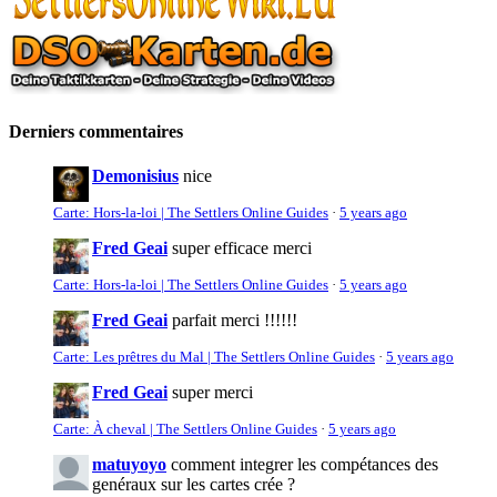
Derniers commentaires
Demonisius
nice
Carte: Hors-la-loi | The Settlers Online Guides
·
5 years ago
Fred Geai
super efficace merci
Carte: Hors-la-loi | The Settlers Online Guides
·
5 years ago
Fred Geai
parfait merci !!!!!!
Carte: Les prêtres du Mal | The Settlers Online Guides
·
5 years ago
Fred Geai
super merci
Carte: À cheval | The Settlers Online Guides
·
5 years ago
matuyoyo
comment integrer les compétances des
genéraux sur les cartes crée ?