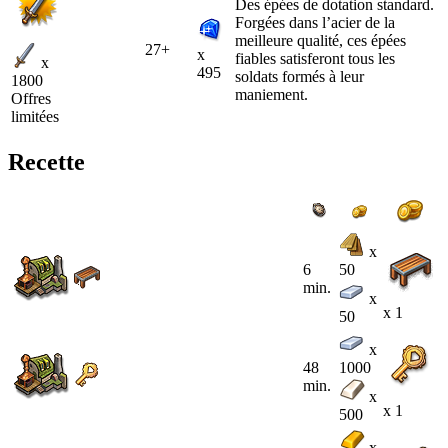
Des épées de dotation standard.
Forgées dans l’acier de la
meilleure qualité, ces épées
27+
x
fiables satisferont tous les
x
495
soldats formés à leur
1800
maniement.
Offres
limitées
Recette
x
6
50
min.
x
x 1
50
x
48
1000
min.
x
x 1
500
x