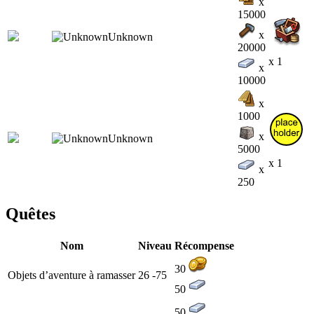
x
15000
x
20000
x 1
x
10000
x
1000
x
5000
x 1
x
250
Quêtes
Nom
Niveau
Récompense
30
Objets d’aventure à ramasser
26 -75
50
50