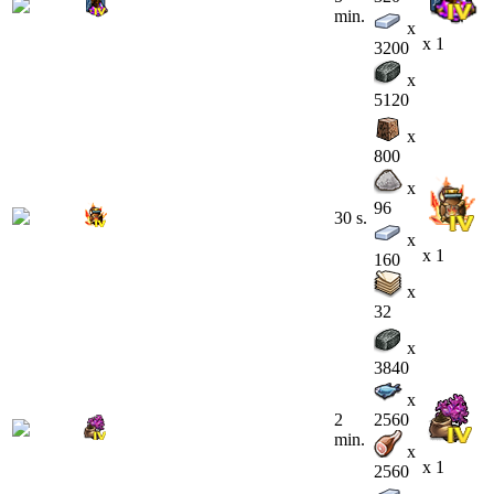
min.
x
x 1
3200
x
5120
x
800
x
96
30 s.
x
x 1
160
x
32
x
3840
x
2
2560
min.
x
x 1
2560