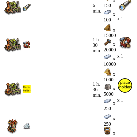
6
150
min.
x
x 1
100
x
15000
1 h.
x
30
20000
min.
x 1
x
10000
x
1000
1 h.
x
36
5000
min.
x 1
x
250
x
250
x