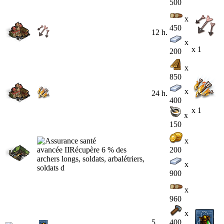
500
x
450
12 h.
x
x 1
200
x
850
x
24 h.
400
x 1
x
150
x
200
x
900
x
960
x
5
400