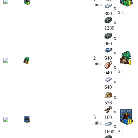
min.
x
x 1
800
x
1280
x
960
x
2
640
min.
x
x 1
640
x
640
x
576
x
5
160
min.
x
x 1
1600