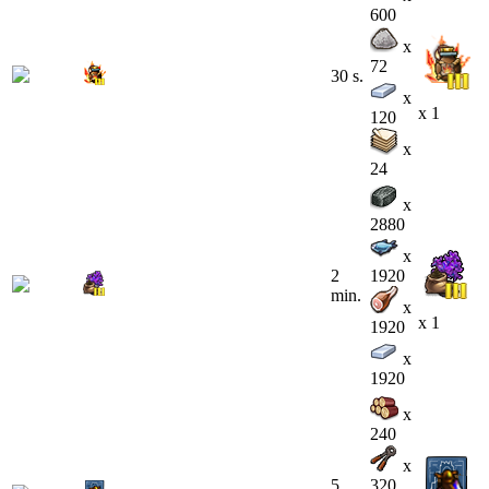
600
x
72
30 s.
x
x 1
120
x
24
x
2880
x
2
1920
min.
x
x 1
1920
x
1920
x
240
x
5
320