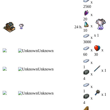
x
2560
x
20
x
24 h.
10
x 1
x
3000
x
x
60
30
x
1
x 1
x
4
x
1
x 1
x
4