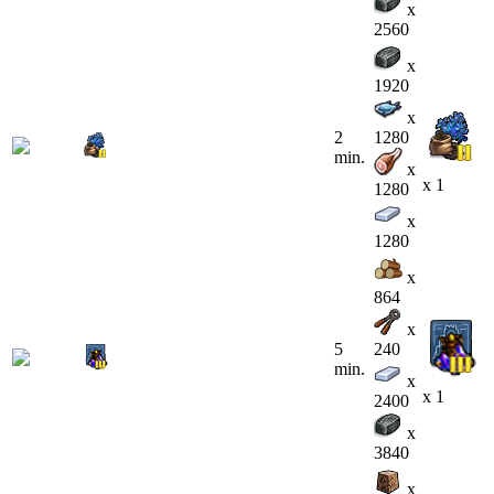
x
2560
x
1920
x
2
1280
min.
x
x 1
1280
x
1280
x
864
x
5
240
min.
x
x 1
2400
x
3840
x