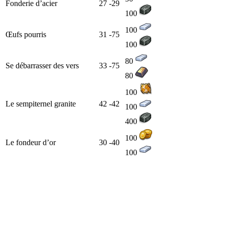
Fonderie d’acier
27 -29
100
100
Œufs pourris
31 -75
100
80
Se débarrasser des vers
33 -75
80
100
Le sempiternel granite
42 -42
100
400
100
Le fondeur d’or
30 -40
100