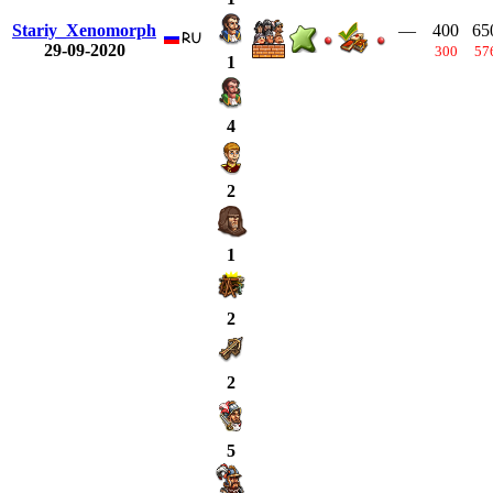
Stariy_Xenomorph
—
400
65
29-09-2020
300
57
1
4
2
1
2
2
5