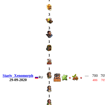
3
3
1
1
1
Stariy_Xenomorph
—
700
70
29-09-2020
486
70
1
1