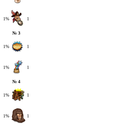
1%
1
№ 3
1%
1
1%
1
№ 4
1%
1
1%
1