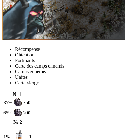
Récompense
Obtention
Fortifiants
Carte des camps ennemis
Camps ennemis
Unités
Carte vierge
№ 1
35%
350
65%
200
№ 2
1%
1