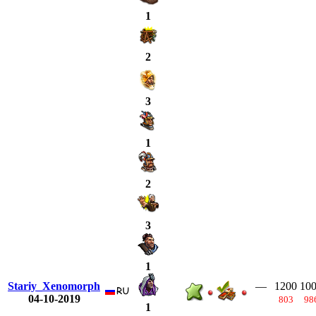
1
2
3
1
2
3
1
Stariy_Xenomorph
—
1200
10
04-10-2019
803
98
1