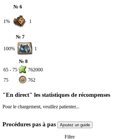
№ 6
1%
1
№ 7
100%
1
№ 8
65 - 75
762000
75
762
"En direct" les statistiques de récompenses
Pour le chargement, veuillez patienter...
Procédures pas à pas
Filtre