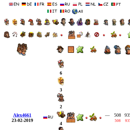
6
3
2
Alex4661
—
508
93
23-02-2019
508
93
4