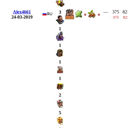
Alex4661
—
375
82
3
24-03-2019
375
82
1
1
1
1
2
5