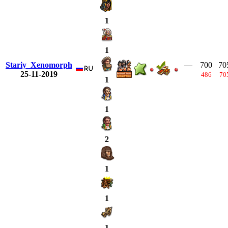
1
1
Stariy_Xenomorph
—
700
70
25-11-2019
486
70
1
1
2
1
1
1