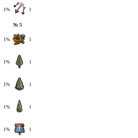
1%
1
№ 5
1%
1
1%
1
1%
1
1%
1
1%
1