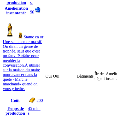
production
s.
Amélioration
90
instantanée
Statue en or
Une statue en or massif.
On dirait un genre de
trophée, sauf que c’est
un faux. Parfaite pour
meubler la
conversation.À utiliser
sur la maison du maire
Île de
Amélio
pour avancer dans la
Oui
Oui
Bâtiments
départ
instan
quête «Marc le
marchand» quand on
vous y invite.
Coût
200
Temps de
45 min.
production
s.