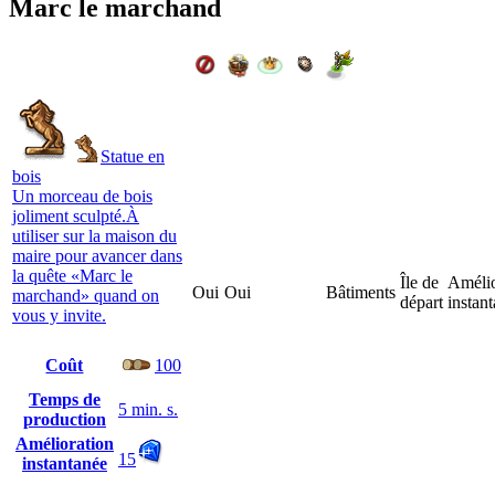
Marc le marchand
Statue en
bois
Un morceau de bois
joliment sculpté.À
utiliser sur la maison du
maire pour avancer dans
la quête «Marc le
Île de
Amélio
Oui
Oui
Bâtiments
marchand» quand on
départ
instan
vous y invite.
Coût
100
Temps de
5 min. s.
production
Amélioration
15
instantanée