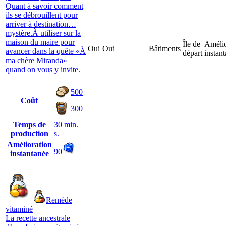
Quant à savoir comment
ils se débrouillent pour
arriver à destination…
mystère.À utiliser sur la
maison du maire pour
Île de
Amélio
Oui
Oui
Bâtiments
avancer dans la quête «À
départ
instan
ma chère Miranda»
quand on vous y invite.
500
Coût
300
Temps de
30 min.
production
s.
Amélioration
90
instantanée
Remède
vitaminé
La recette ancestrale