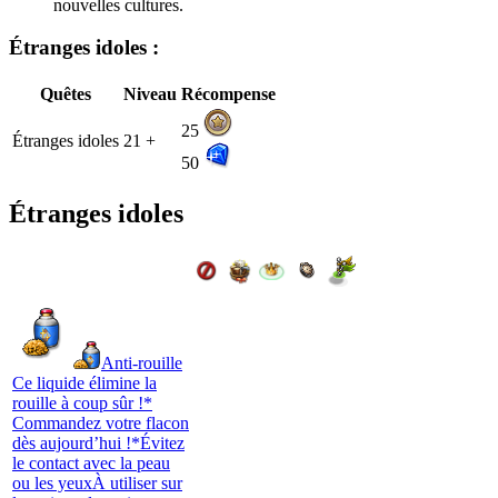
nouvelles cultures.
Étranges idoles :
Quêtes
Niveau
Récompense
25
Étranges idoles
21 +
50
Étranges idoles
Anti-rouille
Ce liquide élimine la
rouille à coup sûr !*
Commandez votre flacon
dès aujourd’hui !*Évitez
le contact avec la peau
ou les yeuxÀ utiliser sur