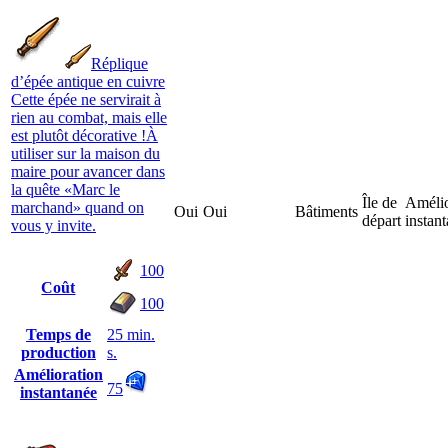
Réplique
d’épée antique en cuivre
Cette épée ne servirait à
rien au combat, mais elle
est plutôt décorative !À
utiliser sur la maison du
maire pour avancer dans
la quête «Marc le
Île de
Amélio
marchand» quand on
Oui
Oui
Bâtiments
départ
instan
vous y invite.
100
Coût
100
Temps de
25 min.
production
s.
Amélioration
75
instantanée