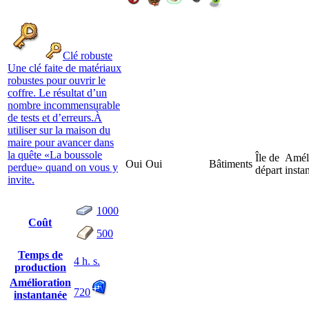
Clé robuste
Une clé faite de matériaux
robustes pour ouvrir le
coffre. Le résultat d’un
nombre incommensurable
de tests et d’erreurs.À
utiliser sur la maison du
maire pour avancer dans
la quête «La boussole
Île de
Améli
Oui
Oui
Bâtiments
perdue» quand on vous y
départ
insta
invite.
1000
Coût
500
Temps de
4 h. s.
production
Amélioration
720
instantanée