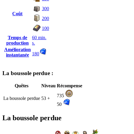
300
Coût
200
100
Temps de
60 min.
production
s.
Amélioration
180
instantanée
La boussole perdue :
Quêtes
Niveau
Récompense
735
La boussole perdue
53 +
50
La boussole perdue