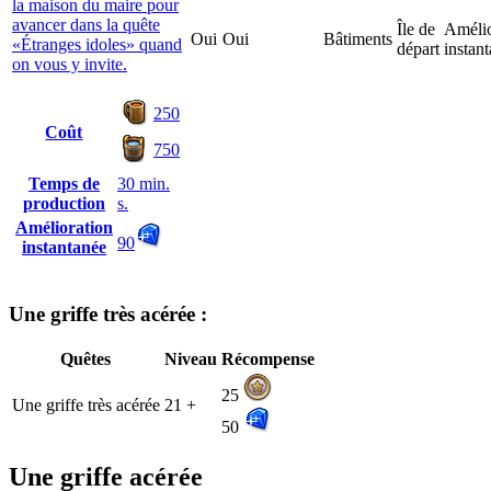
la maison du maire pour
avancer dans la quête
Île de
Amélio
Oui
Oui
Bâtiments
«Étranges idoles» quand
départ
instan
on vous y invite.
250
Coût
750
Temps de
30 min.
production
s.
Amélioration
90
instantanée
Une griffe très acérée :
Quêtes
Niveau
Récompense
25
Une griffe très acérée
21 +
50
Une griffe acérée