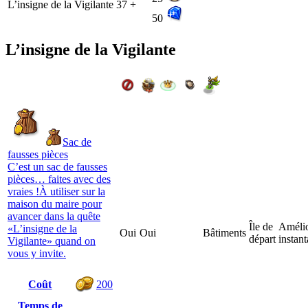
L’insigne de la Vigilante
37 +
50
L’insigne de la Vigilante
Sac de
fausses pièces
C’est un sac de fausses
pièces… faites avec des
vraies !À utiliser sur la
maison du maire pour
avancer dans la quête
Île de
Amélio
«L’insigne de la
Oui
Oui
Bâtiments
départ
instan
Vigilante» quand on
vous y invite.
Coût
200
Temps de