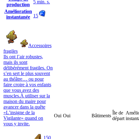
5 min. s.
production
Amélioration
15
instantanée
Accessoires
fragiles
Ils ont l’air robustes,
mais ils sont
délibérément fragiles. On
s’en sert le plus souvent
au théâtre… ou pour
faire croire à vos enfants
que vous avez des
muscles.À utiliser sur la
maison du maire pour
avancer dans la quête
«L’insigne de la
Île de
Amélio
Oui
Oui
Bâtiments
Vigilante» quand on
départ
instan
vous y invite.
150