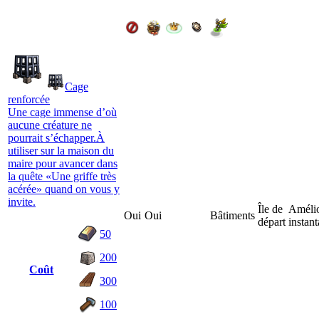
Cage
renforcée
Une cage immense d’où
aucune créature ne
pourrait s’échapper.À
utiliser sur la maison du
maire pour avancer dans
la quête «Une griffe très
acérée» quand on vous y
invite.
Île de
Amélio
Oui
Oui
Bâtiments
départ
instan
50
200
Coût
300
100