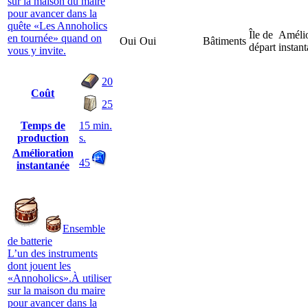
sur la maison du maire
pour avancer dans la
quête «Les Annoholics
Île de
Amélio
en tournée» quand on
Oui
Oui
Bâtiments
départ
instan
vous y invite.
20
Coût
25
Temps de
15 min.
production
s.
Amélioration
45
instantanée
Ensemble
de batterie
L’un des instruments
dont jouent les
«Annoholics».À utiliser
sur la maison du maire
pour avancer dans la