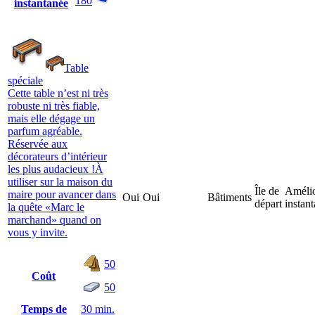
180
instantanée
Table
spéciale
Cette table n’est ni très
robuste ni très fiable,
mais elle dégage un
parfum agréable.
Réservée aux
décorateurs d’intérieur
les plus audacieux !À
utiliser sur la maison du
Île de
Amélio
maire pour avancer dans
Oui
Oui
Bâtiments
départ
instan
la quête «Marc le
marchand» quand on
vous y invite.
50
Coût
50
Temps de
30 min.