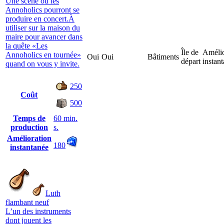
Une scène où les
Annoholics pourront se
produire en concert.À
utiliser sur la maison du
maire pour avancer dans
la quête «Les
Île de
Amélio
Annoholics en tournée»
Oui
Oui
Bâtiments
départ
instan
quand on vous y invite.
250
Coût
500
Temps de
60 min.
production
s.
Amélioration
180
instantanée
Luth
flambant neuf
L’un des instruments
dont jouent les