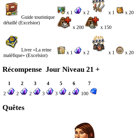
x 1
x 2
x 1
x 20
Guide touristique
détaillé (Excelsior)
x 200
x 150
Livre «La reine
x 1
x 2
x 1
x 20
maléfique» (Excelsior)
Récompense Jour Niveau 21 +
1
2
3
4
5
6
7
2
2
2
3
3
4
100
Quêtes