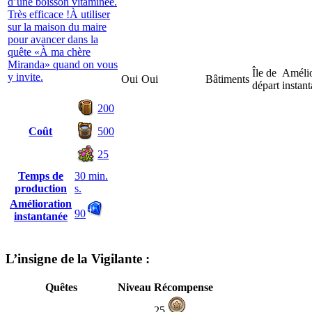
d’une boisson vitaminée.
Très efficace !À utiliser
sur la maison du maire
pour avancer dans la
quête «À ma chère
Miranda» quand on vous
Île de
Amélio
y invite.
Oui
Oui
Bâtiments
départ
instan
200
Coût
500
25
Temps de
30 min.
production
s.
Amélioration
90
instantanée
L’insigne de la Vigilante :
Quêtes
Niveau
Récompense
25