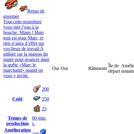
Repas de
gourmet
Tout cette nourriture
vous met l’eau à la
bouche. Miam ! Mais
tout est pour Marc, et
rien n’aura d’effet sur
vos lieux de travail.À
utiliser sur la maison du
maire pour avancer dans
la quête «Marc le
Île de
Amélio
Oui
Oui
Bâtiments
marchand» quand on
départ
instan
vous y invite.
200
Coût
250
25
Temps de
60 min.
production
s.
Amélioration