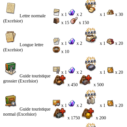
x 1
x 2
x 1
x 30
Lettre normale
(Excelsior)
x 15
x 150
x 1
x 2
x 1
x 20
Longue lettre
(Excelsior)
x 10
x 1
x 2
x 1
x 20
Guide touristique
grossier (Excelsior)
x 450
x 500
x 1
x 2
x 1
x 20
Guide touristique
normal (Excelsior)
x 1750
x 200