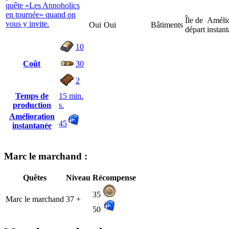
quête «Les Annoholics
en tournée» quand on
Île de
Amélio
vous y invite.
Oui
Oui
Bâtiments
départ
instan
10
Coût
30
2
Temps de
15 min.
production
s.
Amélioration
45
instantanée
Marc le marchand :
Quêtes
Niveau
Récompense
35
Marc le marchand
37 +
50