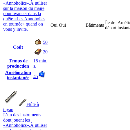
«Annoholics».À utiliser
sur la maison du maire
pour avancer dans la
quête «Les Annoholics
Île de
Amélio
en tournée» quand on
Oui
Oui
Bâtiments
départ
instan
vous y invite.
50
Coût
20
Temps de
15 min.
production
s.
Amélioration
45
instantanée
Flûte à
tuyau
L’un des instruments
dont jouent les
«Annoholics».À utiliser