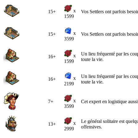
x
15+
Vos Settlers ont parfois besoi
1599
x
15+
Vos Settlers ont parfois besoi
3599
Un lieu fréquenté par les cou
x
16+
toute la vie.
1599
Un lieu fréquenté par les cou
x
16+
toute la vie.
2199
x
7+
Cet expert en logistique aussi
3599
Le général solitaire est quel
x
13+
offensives.
2999