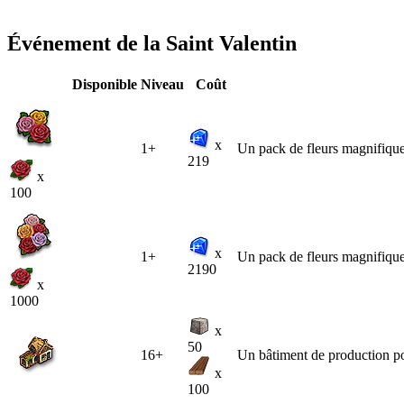
Événement de la Saint Valentin
Disponible
Niveau
Coût
x
1+
Un pack de fleurs magnifique
219
x
100
x
1+
Un pack de fleurs magnifique
2190
x
1000
x
50
16+
Un bâtiment de production pou
x
100