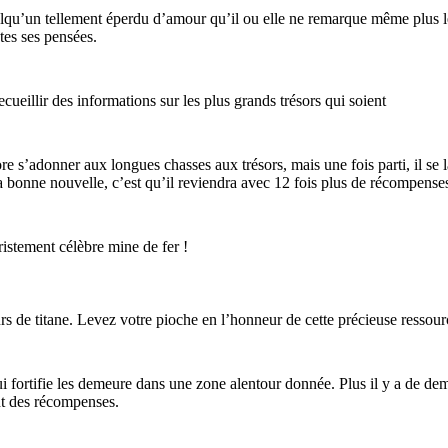
qu’un tellement éperdu d’amour qu’il ou elle ne remarque même plus le mo
tes ses pensées.
cueillir des informations sur les plus grands trésors qui soient
 s’adonner aux longues chasses aux trésors, mais une fois parti, il se lai
a bonne nouvelle, c’est qu’il reviendra avec 12 fois plus de récompense
ristement célèbre mine de fer !
urs de titane. Levez votre pioche en l’honneur de cette précieuse ressour
 fortifie les demeure dans une zone alentour donnée. Plus il y a de demeu
nt des récompenses.