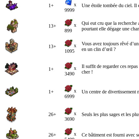
x
1+
Une étoile tombée du ciel. Il es
9999
Qui eut cru que la recherche a
x
13+
pourtant elle dégage une char
899
Vous avez toujours rêvé d’un
x
13+
en un clin d’œil ?
1095
Il suffit de regarder ces repa
x
1+
cher !
3490
x
1+
Un centre de divertissement
6999
x
26+
Seuls les plus sages et les p
3690
x
26+
Ce bâtiment est fourni avec s