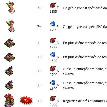
x
7+
Ce géologue est spécialisé dan
1199
x
7+
Ce géologue est spécialisé dan
1799
x
1+
En plus d’être tapissée de ros
3299
x
1+
En plus d’être tapissée de ros
4899
C’est un entrepôt ordinaire, 
x
1+
village.
2799
C’est un entrepôt ordinaire, 
x
1+
village.
4199
x
1+
Regardez de près et admirez ce
5999