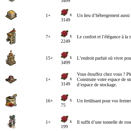
5499
x
1+
Un lieu d’hébergement aussi lu
3149
x
7+
Le confort et l’élégance à la 
2249
x
15+
L’endroit parfait où vivre pou
3499
Vous étouffez chez vous ? Plu
x
1+
Construire votre espace de sto
3149
d’espace de stockage.
x
16+
Un fertilisant pour vos fermes 
75
x
1+
Il suffit d’une tonnelle de ros
199