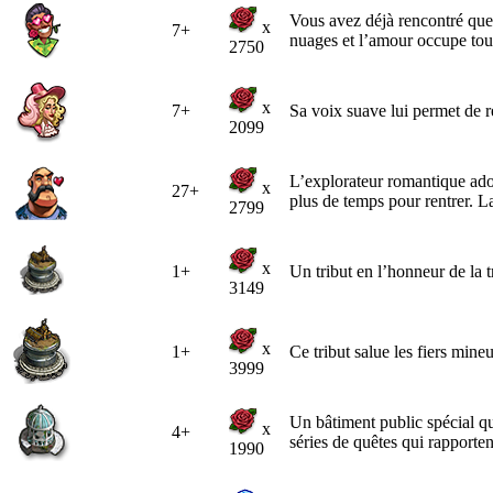
Vous avez déjà rencontré quel
x
7+
nuages et l’amour occupe tou
2750
x
7+
Sa voix suave lui permet de re
2099
L’explorateur romantique adore
x
27+
plus de temps pour rentrer. L
2799
x
1+
Un tribut en l’honneur de la t
3149
x
1+
Ce tribut salue les fiers mine
3999
Un bâtiment public spécial qui
x
4+
séries de quêtes qui rapporte
1990