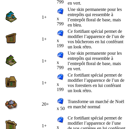
799
en vert.
Une skin permanente pour les
entrepôts qui ressemble à
1+
x
l’entrepôt floral de base, mais
799
en bleu.
Ce fortifiant spécial permet de
modifier l’apparence de l’un de
1+
x
vos bûcherons en lui conférant
199
un look rétro.
Une skin permanente pour les
entrepôts qui ressemble à
1+
x
l’entrepôt floral de base, mais
799
en vert.
Ce fortifiant spécial permet de
modifier l’apparence de l’un de
1+
x
vos forestiers en lui conférant
199
un look rétro.
Transforme un marché de Noël
20+
en marché normal
x 50
Ce fortifiant spécial permet de
modifier l’apparence de l’une
1+
x
de vos carrières en lui conférant