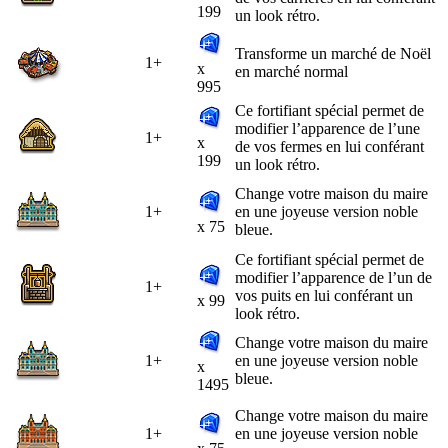
199
un look rétro.
Transforme un marché de Noël
1+
x
en marché normal
995
Ce fortifiant spécial permet de
modifier l’apparence de l’une
1+
x
de vos fermes en lui conférant
199
un look rétro.
Change votre maison du maire
1+
en une joyeuse version noble
x 75
bleue.
Ce fortifiant spécial permet de
modifier l’apparence de l’un de
1+
vos puits en lui conférant un
x 99
look rétro.
Change votre maison du maire
1+
en une joyeuse version noble
x
bleue.
1495
Change votre maison du maire
1+
en une joyeuse version noble