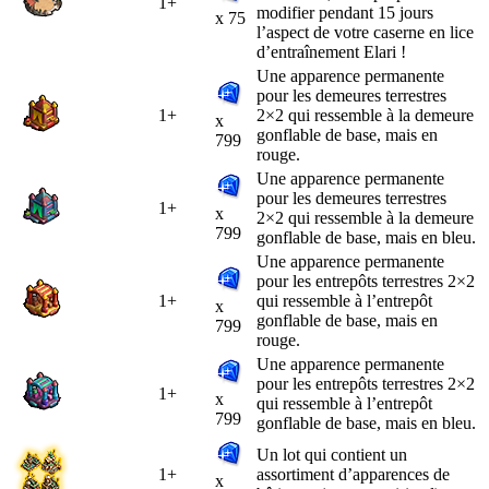
1+
modifier pendant 15 jours
x 75
l’aspect de votre caserne en lice
d’entraînement Elari !
Une apparence permanente
pour les demeures terrestres
1+
2×2 qui ressemble à la demeure
x
gonflable de base, mais en
799
rouge.
Une apparence permanente
pour les demeures terrestres
1+
x
2×2 qui ressemble à la demeure
799
gonflable de base, mais en bleu.
Une apparence permanente
pour les entrepôts terrestres 2×2
1+
qui ressemble à l’entrepôt
x
gonflable de base, mais en
799
rouge.
Une apparence permanente
pour les entrepôts terrestres 2×2
1+
x
qui ressemble à l’entrepôt
799
gonflable de base, mais en bleu.
Un lot qui contient un
1+
assortiment d’apparences de
x