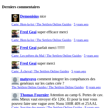
Derniers commentaires
Demonisius
nice
Carte: Hors-la-loi | The Settlers Online Guides
·
5 years ago
Fred Geai
super efficace merci
Carte: Hors-la-loi | The Settlers Online Guides
·
5 years ago
Fred Geai
parfait merci !!!!!!
Carte: Les prêtres du Mal | The Settlers Online Guides
·
5 years ago
Fred Geai
super merci
Carte: À cheval | The Settlers Online Guides
·
5 years ago
matuyoyo
comment integrer les compétances des
genéraux sur les cartes crée ?
The Settlers Online Guides | The Settlers Online Guides
·
8 years ago
Thomas Fournier
Attention au camp 6. Pertes de cav.
Mieux vaut envoyer 45r 120c. Et pour la tour vous
pouvez faire une vague avec Nusu 100R 40S et 25AAL
Carte: Sorcière des marais | The Settlers Online Guides
·
9 years ago