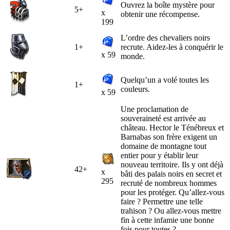
Ouvrez la boîte mystère pour
5+
x
obtenir une récompense.
199
L’ordre des chevaliers noirs
1+
recrute. Aidez-les à conquérir le
x 59
monde.
Quelqu’un a volé toutes les
1+
couleurs.
x 59
Une proclamation de
souveraineté est arrivée au
château. Hector le Ténébreux et
Barnabas son frère exigent un
domaine de montagne tout
entier pour y établir leur
nouveau territoire. Ils y ont déjà
42+
x
bâti des palais noirs en secret et
295
recruté de nombreux hommes
pour les protéger. Qu’allez-vous
faire ? Permettre une telle
trahison ? Ou allez-vous mettre
fin à cette infamie une bonne
fois pour toutes ?