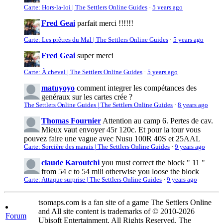
Carte: Hors-la-loi | The Settlers Online Guides
·
5 years ago
Fred Geai
parfait merci !!!!!!
Carte: Les prêtres du Mal | The Settlers Online Guides
·
5 years ago
Fred Geai
super merci
Carte: À cheval | The Settlers Online Guides
·
5 years ago
matuyoyo
comment integrer les compétances des
genéraux sur les cartes crée ?
The Settlers Online Guides | The Settlers Online Guides
·
8 years ago
Thomas Fournier
Attention au camp 6. Pertes de cav.
Mieux vaut envoyer 45r 120c. Et pour la tour vous
pouvez faire une vague avec Nusu 100R 40S et 25AAL
Carte: Sorcière des marais | The Settlers Online Guides
·
9 years ago
claude Karoutchi
you must correct the block " 11 "
from 54 c to 54 mili otherwise you loose the block
Carte: Attaque surprise | The Settlers Online Guides
·
9 years ago
tsomaps.com is a fan site of a game The Settlers Online
and All site content is trademarks of © 2010-2026
Forum
Ubisoft Entertainment. All Rights Reserved. The