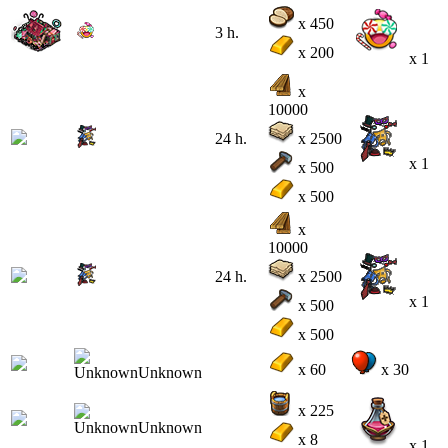
x 450
3 h.
x 200
x 1
x
10000
24 h.
x 2500
x 1
x 500
x 500
x
10000
24 h.
x 2500
x 1
x 500
x 500
x 60
x 30
x 225
x 8
x 1