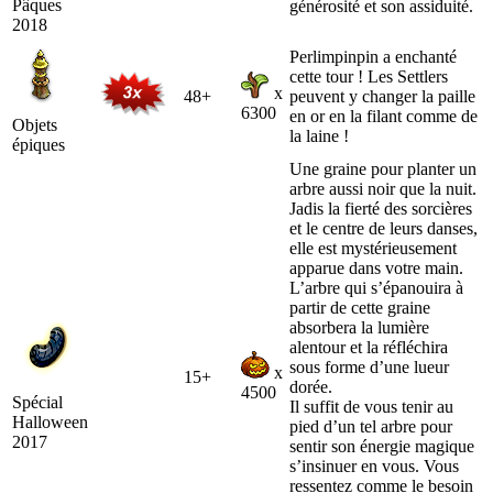
Pâques
générosité et son assiduité.
2018
Perlimpinpin a enchanté
cette tour ! Les Settlers
x
48+
peuvent y changer la paille
6300
en or en la filant comme de
Objets
la laine !
épiques
Une graine pour planter un
arbre aussi noir que la nuit.
Jadis la fierté des sorcières
et le centre de leurs danses,
elle est mystérieusement
apparue dans votre main.
L’arbre qui s’épanouira à
partir de cette graine
absorbera la lumière
alentour et la réfléchira
sous forme d’une lueur
x
15+
dorée.
4500
Spécial
Il suffit de vous tenir au
Halloween
pied d’un tel arbre pour
2017
sentir son énergie magique
s’insinuer en vous. Vous
ressentez comme le besoin