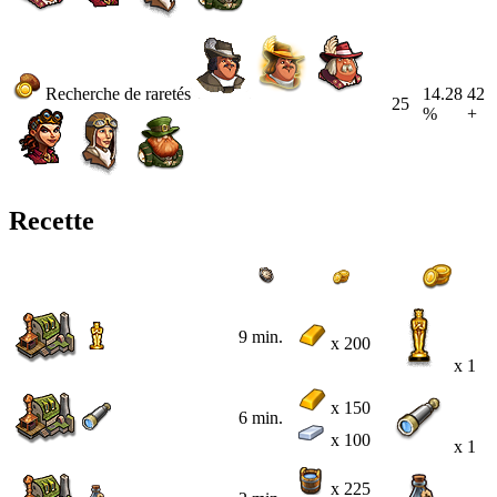
Recherche de raretés
14.28
42
25
%
+
Recette
9 min.
x 200
x 1
x 150
6 min.
x 100
x 1
x 225