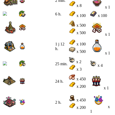
2 min.
x 8
x 1
6 h.
x 100
x 100
x 500
x 500
x 1
1 j 12
x 100
h.
x 500
x 1
x 2
25 min.
x 4
x 3
x 450
24 h.
x 200
x 1
x 450
2 h.
x
x 200
1