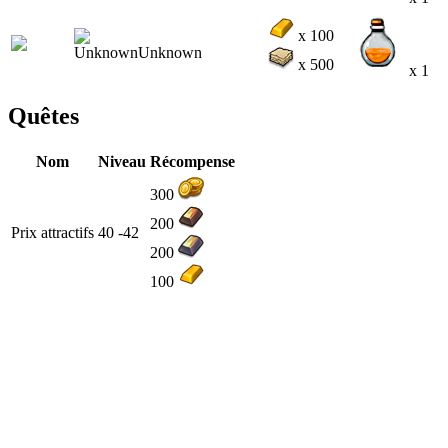
x 100
x 500
x 1
Quêtes
Nom
Niveau
Récompense
300
200
Prix attractifs
40 -42
200
100