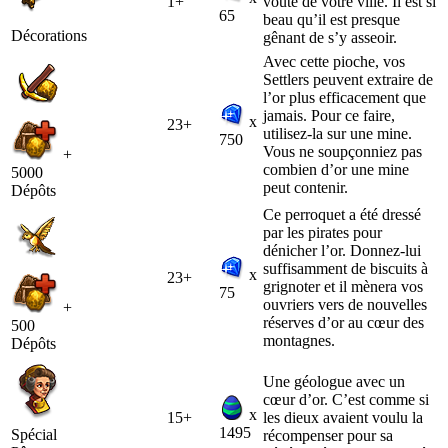
1+
voûte de votre ville. Il est si
65
beau qu’il est presque
Décorations
gênant de s’y asseoir.
Avec cette pioche, vos
Settlers peuvent extraire de
l’or plus efficacement que
jamais. Pour ce faire,
x
23+
utilisez-la sur une mine.
750
Vous ne soupçonniez pas
+
combien d’or une mine
5000
peut contenir.
Dépôts
Ce perroquet a été dressé
par les pirates pour
dénicher l’or. Donnez-lui
suffisamment de biscuits à
x
23+
grignoter et il mènera vos
75
ouvriers vers de nouvelles
+
réserves d’or au cœur des
500
montagnes.
Dépôts
Une géologue avec un
cœur d’or. C’est comme si
x
15+
les dieux avaient voulu la
1495
Spécial
récompenser pour sa