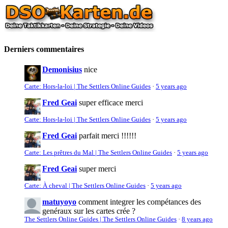
Derniers commentaires
Demonisius
nice
Carte: Hors-la-loi | The Settlers Online Guides
·
5 years ago
Fred Geai
super efficace merci
Carte: Hors-la-loi | The Settlers Online Guides
·
5 years ago
Fred Geai
parfait merci !!!!!!
Carte: Les prêtres du Mal | The Settlers Online Guides
·
5 years ago
Fred Geai
super merci
Carte: À cheval | The Settlers Online Guides
·
5 years ago
matuyoyo
comment integrer les compétances des
genéraux sur les cartes crée ?
The Settlers Online Guides | The Settlers Online Guides
·
8 years ago