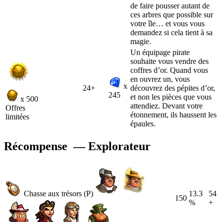
de faire pousser autant de
ces arbres que possible sur
votre île… et vous vous
demandez si cela tient à sa
magie.
Un équipage pirate
souhaite vous vendre des
coffres d’or. Quand vous
en ouvrez un, vous
x
24+
découvrez des pépites d’or,
245
et non les pièces que vous
x 500
attendiez. Devant votre
Offres
étonnement, ils haussent les
limitées
épaules.
Récompense — Explorateur
Chasse aux trésors (P)
13.3
54
150
%
+