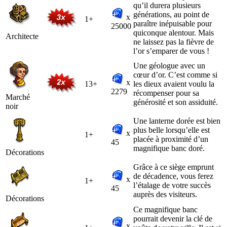
qu’il durera plusieurs
générations, au point de
x
1+
paraître inépuisable pour
25000
quiconque alentour. Mais
Architecte
ne laissez pas la fièvre de
l’or s’emparer de vous !
Une géologue avec un
cœur d’or. C’est comme si
x
13+
les dieux avaient voulu la
2279
récompenser pour sa
Marché
générosité et son assiduité.
noir
Une lanterne dorée est bien
plus belle lorsqu’elle est
x
1+
placée à proximité d’un
45
magnifique banc doré.
Décorations
Grâce à ce siège emprunt
de décadence, vous ferez
x
1+
l’étalage de votre succès
45
auprès des visiteurs.
Décorations
Ce magnifique banc
pourrait devenir la clé de
x