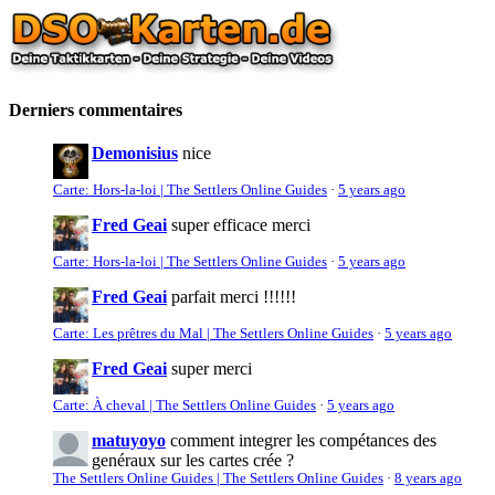
Derniers commentaires
Demonisius
nice
Carte: Hors-la-loi | The Settlers Online Guides
·
5 years ago
Fred Geai
super efficace merci
Carte: Hors-la-loi | The Settlers Online Guides
·
5 years ago
Fred Geai
parfait merci !!!!!!
Carte: Les prêtres du Mal | The Settlers Online Guides
·
5 years ago
Fred Geai
super merci
Carte: À cheval | The Settlers Online Guides
·
5 years ago
matuyoyo
comment integrer les compétances des
genéraux sur les cartes crée ?
The Settlers Online Guides | The Settlers Online Guides
·
8 years ago