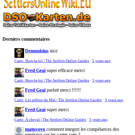
Derniers commentaires
Demonisius
nice
Carte: Hors-la-loi | The Settlers Online Guides
·
5 years ago
Fred Geai
super efficace merci
Carte: Hors-la-loi | The Settlers Online Guides
·
5 years ago
Fred Geai
parfait merci !!!!!!
Carte: Les prêtres du Mal | The Settlers Online Guides
·
5 years ago
Fred Geai
super merci
Carte: À cheval | The Settlers Online Guides
·
5 years ago
matuyoyo
comment integrer les compétances des
genéraux sur les cartes crée ?